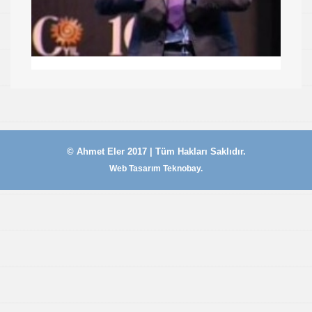
© Ahmet Eler 2017 | Tüm Hakları Saklıdır.
Web Tasarım Teknobay.