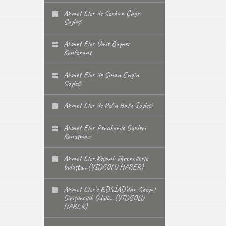
Ahmet Eler ile Serkan Çağrı
Söyleşi
Ahmet Eler Ümit Boyner
Konferans
Ahmet Eler ile Sinan Engin
Söyleşi
Ahmet Eler ile Pelin Batu Söyleşi
Ahmet Eler Perakende Günleri
Konuşması
Ahmet Eler,Keşanlı öğrencilerle
buluştu…(VİDEOLU HABER)
Ahmet Eler’e EDSİAD’dan Sosyal
Girişimcilik Ödülü…(VİDEOLU
HABER)