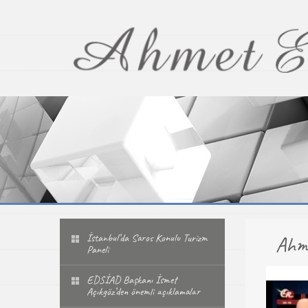
İstanbul’da Saros Konulu Turizm
Ahme
Paneli
EDSİAD Başkanı İsmet
Açıkgöz’den önemli açıklamalar