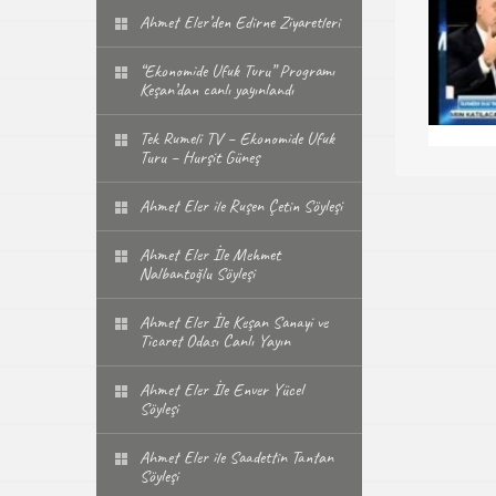
Ahmet Eler’den Edirne Ziyaretleri
“Ekonomide Ufuk Turu” Programı
Keşan’dan canlı yayınlandı
Tek Rumeli TV – Ekonomide Ufuk
Turu – Hurşit Güneş
Ahmet Eler ile Ruşen Çetin Söyleşi
Ahmet Eler İle Mehmet
Nalbantoğlu Söyleşi
Ahmet Eler İle Keşan Sanayi ve
Ticaret Odası Canlı Yayın
Ahmet Eler İle Enver Yücel
Söyleşi
Ahmet Eler ile Saadettin Tantan
Söyleşi